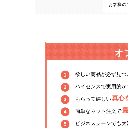
お客様の
オ
欲しい商品が必ず見つ
1
ハイセンスで実用的か
2
真心
もらって嬉しい
3
簡単なネット注文で
4
ビジネスシーンでも大
5