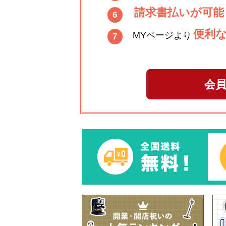
請求書払いが可能
6
便利
MYページより
7
会