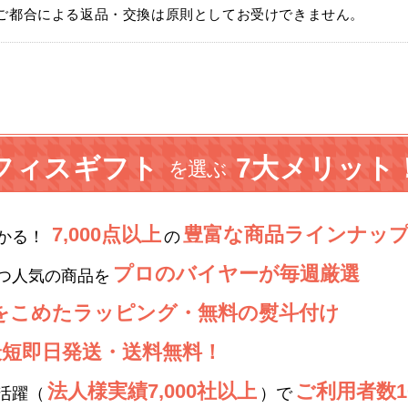
ご都合による返品・交換は原則としてお受けできません。
フィスギフト
7大メリット
を選ぶ
7,000点以上
豊富な商品ラインナッ
かる！
の
プロのバイヤーが毎週厳選
つ人気の商品を
をこめたラッピング・無料の熨斗付け
最短即日発送・送料無料！
法人様実績7,000社以上
ご利用者数10
活躍（
）で