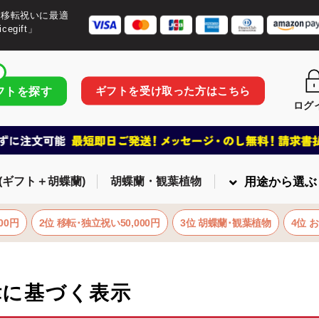
・移転祝いに最適
egift」
ギフトを受け取った方はこちら
フトを探す
ログ
(ギフト＋胡蝶蘭)
胡蝶蘭・観葉植物
用途から選ぶ
00円
2位 移転･独立祝い50,000円
3位 胡蝶蘭･観葉植物
4位 
律に基づく表示