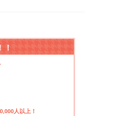
！！
プ
,000人以上！