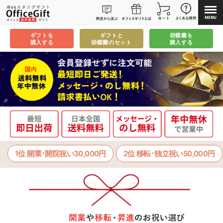
ギフトを
ギフトと
胡蝶蘭を
購入する
胡蝶蘭のセット
購入する
1位 開業･開院祝い30,000円
2位 移転･独立祝い50,000円