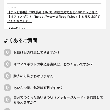
2025.7.4
【テレビ特集】TBS系列（JNN）の放送局であるCBCテレビ様に
【オフィスギフト（https://www.officegift.jp/）】を取り上げて
いただきました。
（YouTube）
https://www.youtube.com/watch?v=XqBeBB111EQ
よくあるご質問
2025.4.25
【調査レポート】98%が感じた“音ハラ”…悩む人たちのリアルな声
とは？ストレスを感じる音ランキング1位とは…男女300名に調査し
お届け日の指定はできますか？
ました。
オフィスギフトの申込み期限は、どのくらいですか？
2025.3.18
【調査レポート】「90.7％が経験あり！」恋人の嫌なニオイ！別れ
の原因も…最もキツかったランキング！「45.7％が我慢」第1位は…
購入の方法がわかりません。
男女300名に調査しました。
あいさつ状、包装は有料ですか？
2025.1.28
【調査レポート】こんな女性はお断り！息子の結婚相手にしたくな
い女性TOP5！親が明かした許容できない特徴や、"理想と現実"と
自分でつくったあいさつ状（メッセージカード）を同封して
は…293名に調査しました
もらえますか？
2024.12.24