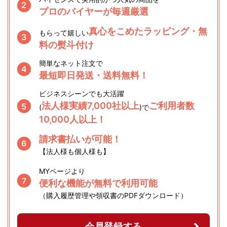
2
プロのバイヤーが毎週厳選
真心をこめたラッピング・無
もらって嬉しい
3
料の熨斗付け
簡単なネット注文で
4
最短即日発送・送料無料！
ビジネスシーンでも大活躍
法人様実績7,000社以上
ご利用者数
5
(
)で
10,000人以上！
請求書払いが可能！
6
【法人様も個人様も】
MYページより
7
便利な機能が無料で利用可能
（購入履歴管理や領収書のPDFダウンロード）
会員登録する