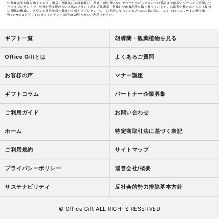
い飲食品等を取り揃えており、開店・開業祝いや移転祝い、昇進・就任祝いからアワードやゴルフコンペの景品まで幅広いシーンでご活用いた
当たっていると答えた人は何％？92.7%が…！？
だけるプレゼントで、年代や男女問わない人気のブランド品や人気家電・美味しい飲食品等を取り扱っています。お取引先様とのさらなる良好
な関係の醸成に、大切なお得意先様へ気持ちを伝えるプレゼントに、お世話になっている方へのお礼の品に、おしゃれでスマートな贈り物
Webカタログギフトのオフィスギフト(OfficeGift)をぜひご利用ください。
2024.6.22
【調査レポート】今年お中元を贈らない企業の割合は？【300名に
ギフト一覧
胡蝶蘭・観葉植物を見る
調査】虚礼廃止の考え方や、贈らなきゃよかった・困ったエピソー
ド等を紹介します。
Office Giftとは
よくあるご質問
2024.5.10
お客様の声
マナー講座
【調査レポート】巨大地震への備えとは【300名に意識調査】9割
超が「頻発する地震に不安を感じている」一方半数以上は「備えが
ギフトコラム
パートナー企業募集
万全ではない」と回答…
ご利用ガイド
お問い合わせ
2024.4.10
【調査レポート】初任給が引き上げ傾向！？気になる使い道を300
ホーム
特定商取引法に基づく表記
名にアンケート調査！ランキング形式で発表★
ご利用規約
サイトマップ
2024.3.10
【テレビ特集】福島中央テレビ様の情報番組である「ゴジテレ
×Sun！」のオープニング特集にて、オフィスギフトが独自に500
プライバシーポリシー
運営会社/概要
名へ行った「卒業式のエピソード・SNSの活用アイデア」等のアン
ケート結果を取り上げていただきました。
サステナビリティ
反社会的勢力排除基本方針
2024.3.8
© Office Gift ALL RIGHTS RESERVED
【Web特集】集英社オンライン様に、オフィスギフトが独自に500