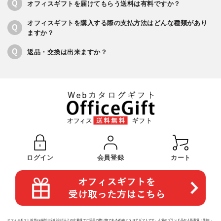
オフィスギフトを届けてもらう送料は有料ですか？
同性カップルの本音VS世間の理解の埋まらない溝の正体に迫る！愛
の形や認識のギャップを280名に緊急調査しました
オフィスギフトを購入する際の支払方法はどんな種類があり
ますか？
2024.11.24
【調査レポート】男性のセクハラ被害「半数が誰にも相談できず」
返品・交換は出来ますか？
容姿のからかいから性行為強要まで…職場で約3割が経験。深刻な実
態を300名に調査しました
2024.10.24
【調査レポート】結婚の形も多様化！？現代の若者が考える理想の
夫婦像を徹底調査しました～11月22日はいい夫婦の日～
2024.9.12
【調査レポート】10月は食品ロス削減月間★日常的に意識している
人は93.7％！300名に失敗談や家庭で実践するエコ対策を調査しま
した
ログイン
会員登録
カート
2024.8.9
【調査レポート】東京都の「マッチングアプリ開発」に対するリア
ルな意見を、マッチングアプリ利用経験者300名に調査！期待でき
る？利用したい？婚活進む？？
2024.7.12
【調査レポート】MBTI診断は本当に当たるの？【300名に調査】
オフィスギフト(OfficeGift)は7,000社以上の企業様でご活用の贈り物であるWebカタログギフトです。人気のブランド品や人気家電・美味し