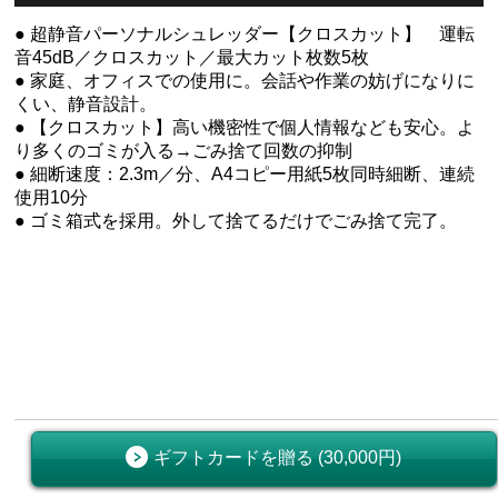
● 超静音パーソナルシュレッダー【クロスカット】 運転
音45dB／クロスカット／最大カット枚数5枚
● 家庭、オフィスでの使用に。会話や作業の妨げになりに
くい、静音設計。
● 【クロスカット】高い機密性で個人情報なども安心。よ
り多くのゴミが入る→ごみ捨て回数の抑制
● 細断速度：2.3m／分、A4コピー用紙5枚同時細断、連続
使用10分
● ゴミ箱式を採用。外して捨てるだけでごみ捨て完了。
ギフトカードを贈る (30,000円)