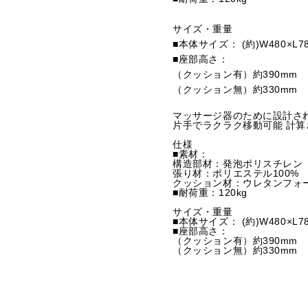
サイズ・重量
■本体サイズ： (約)W480×L780
■座部高さ：
（クッション有）約390mm
（クッション無）約330mm
マッサージ器のために設計さ
片手でラクラク移動可能 計
仕様
■素材：
構造部材：発泡ポリスチレン
張り材：ポリエステル100%
クッション材：ウレタンフォ
■耐荷重：120kg
サイズ・重量
■本体サイズ： (約)W480×L780
■座部高さ：
（クッション有）約390mm
（クッション無）約330mm