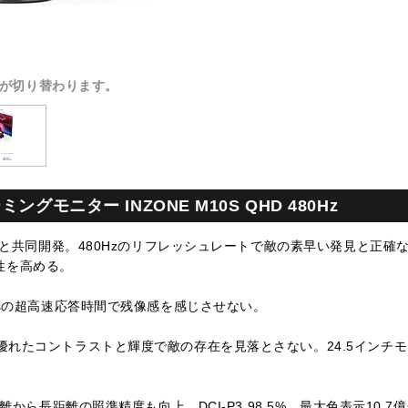
が切り替わります。
ングモニター INZONE M10S QHD 480Hz
ticと共同開発。480Hzのリフレッシュレートで敵の素早い発見と正確
性を高める。
3msの超高速応答時間で残像感を感じさせない。
る優れたコントラストと輝度で敵の存在を見落とさない。24.5インチ
中距離から長距離の照準精度も向上。DCI-P3 98.5%、最大色表示10