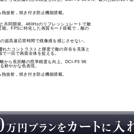
る熱放射，焼き付き防止機能搭載。
icと共同開発。480Hzのリフレッシュレートで敵
可能。FPSに特化した画質モード搭載で，敵の
3msの超高速応答時間で残像感を感じさせない。
る優れたコントラストと輝度で敵の存在を見落と
搭載で一目で画面全体を捉える。
距離から長距離の照準精度も向上。DCI-P3 98.
による鮮やかな色表現。
る熱放射，焼き付き防止機能搭載。