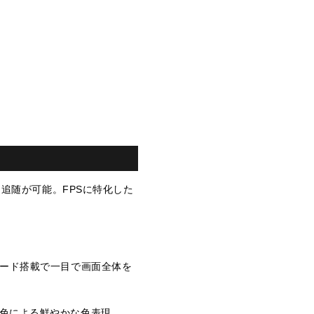
な追随が可能。FPSに特化した
モード搭載で一目で画面全体を
.7億色による鮮やかな色表現。