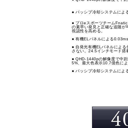
● パッシブ冷却システムによ
● プロeスポーツチームFnat
の素早い発見と正確な追随が
視認性を高める。
● 有機ELパネルによる0.0
● 自発光有機ELパネルによ
さない。24.5インチモード
● QHD-1440pの解像度で中
5%、最大色表示10.7億色
● パッシブ冷却システムによ