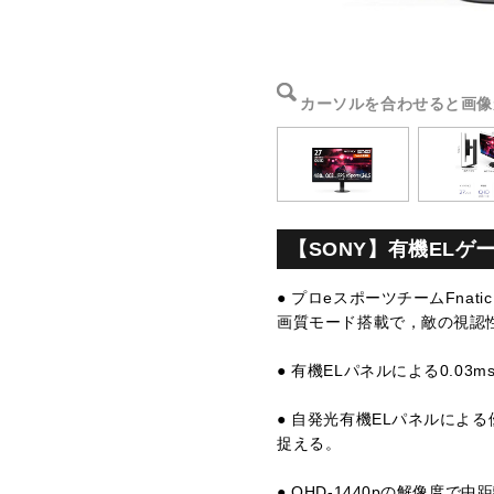
カーソルを合わせると画像
【SONY】有機ELゲーミ
● プロeスポーツチームFna
画質モード搭載で，敵の視認
● 有機ELパネルによる0.0
● 自発光有機ELパネルによ
捉える。
● QHD-1440pの解像度で