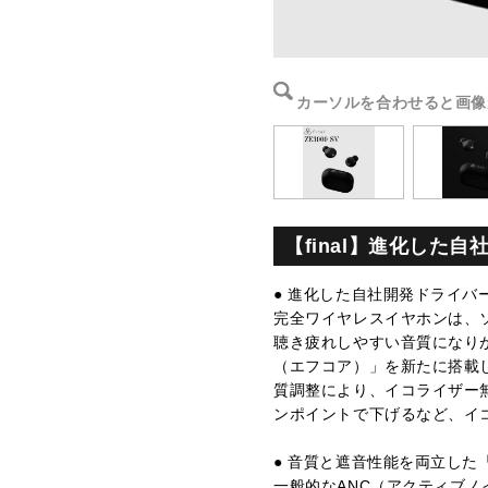
カーソルを合わせると画像
【final】進化した自社
● 進化した自社開発ドライバー「
完全ワイヤレスイヤホンは、
聴き疲れしやすい音質になりがち
（エフコア）」を新たに搭載
質調整により、イコライザー
ンポイントで下げるなど、イ
● 音質と遮音性能を両立した
一般的なANC（アクティブ