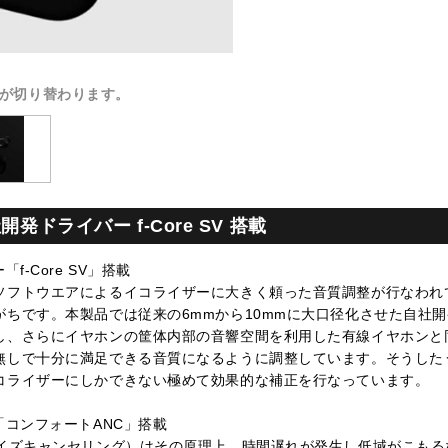
が切り替わります。
開発ドライバー f-Core SV 搭載
f-Core SV」搭載
ソフトウエアによるイコライザーに大きく頼った音質調整が行なわれ
です。本製品では従来の6mmから10mmに大口径化させた自社開発ドラ
し、さらにイヤホンの筐体内部の音響空間を利用した有線イヤホンと
無しで十分に満足できる音質になるように調整しています。そうした
コライザーにしかできない極めて効果的な補正を行なっています。
「コンフォートANC」搭載
ノイズキャンセリング）はその原理上、時間遅れが発生し低域がこも