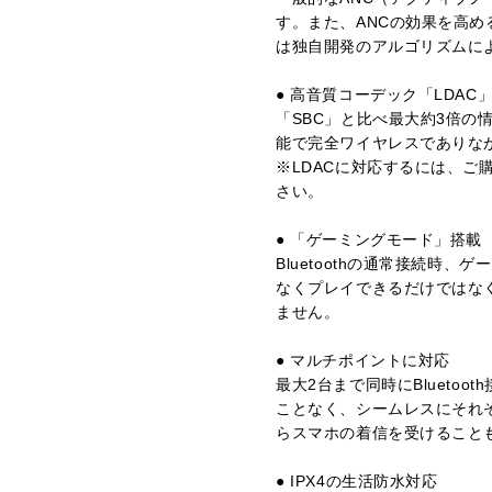
す。また、ANCの効果を高
は独自開発のアルゴリズムに
● 高音質コーデック「LDA
「SBC」と比べ最大約3倍の情
能で完全ワイヤレスでありな
※LDACに対応するには、ご購
さい。
● 「ゲーミングモード」搭載
Bluetoothの通常接続
なくプレイできるだけではな
ません。
● マルチポイントに対応
最大2台まで同時にBluet
ことなく、シームレスにそれ
らスマホの着信を受けること
● IPX4の生活防水対応