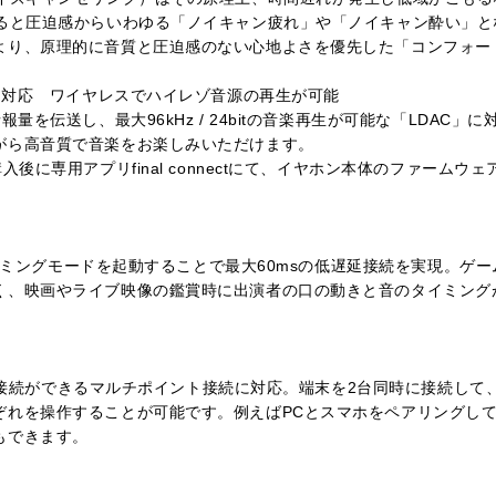
めると圧迫感からいわゆる「ノイキャン疲れ」や「ノイキャン酔い」
より、原理的に音質と圧迫感のない心地よさを優先した「コンフォー
C」対応 ワイヤレスでハイレゾ音源の再生が可能
報量を伝送し、最大96kHz / 24bitの音楽再生が可能な「LDAC
がら高音質で音楽をお楽しみいただけます。
入後に専用アプリfinal connectにて、イヤホン本体のファーム
時、ゲーミングモードを起動することで最大60msの低遅延接続を実現。
く、映画やライブ映像の鑑賞時に出演者の口の動きと音のタイミング
ooth接続ができるマルチポイント接続に対応。端末を2台同時に接続し
ぞれを操作することが可能です。例えばPCとスマホをペアリングして
もできます。