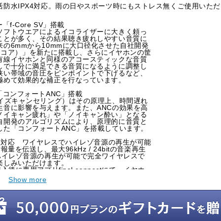
活防水IPX4対応。雨の日やスポーツ時にもストレス無くご使用いた
f-Core SV」搭載
ソフトウエアによるイコライザーに大きく頼っ
ことが多く、その結果聴き疲れしやすい音質に
の6mmから10mmに大口径化させた自社開発
（エフコア）」を新たに搭載し、さらにイヤホンの筐
有線イヤホンと同様のアコースティックな音質
しで十分に満足できる音質になるように調整し
狭い帯域の音圧をピンポイントで下げるなど、
極めて効果的な補正を行なっています。
「コンフォートANC」搭載
ノイズキャンセリング）はその原理上、時間遅れ
生音に影響を与えます。また、ANCの効果を高
ノイキャン疲れ」や「ノイキャン酔い」となる
自開発のアルゴリズムにより、原理的に音質と
した「コンフォートANC」を搭載しています。
C」対応 ワイヤレスでハイレゾ音源の再生が可能
量を伝送し、最大96kHz / 24bitの音楽再生
ハイレゾ音源の再生が可能で完全ワイヤレスで
楽しみいただけます。
後に専用アプリfinal connectにて、イヤホ
新のものに更新してください。
Show more
、ゲーミングモードを起動することで最大60msの低
に遅延を気にすることなくプレイできるだけで
鑑賞時に出演者の口の動きと音のタイミングが
せん。