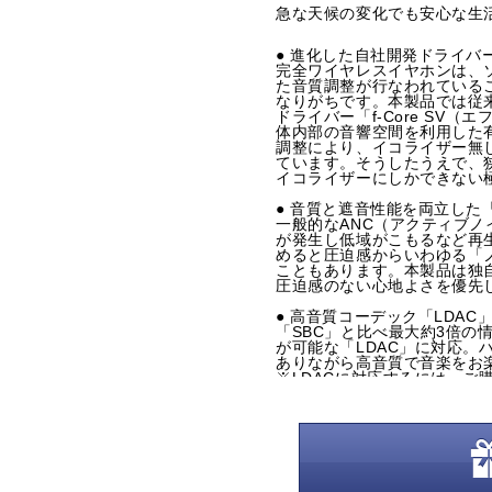
急な天候の変化でも安心な生
● 進化した自社開発ドライバー「
完全ワイヤレスイヤホンは、
た音質調整が行なわれている
なりがちです。本製品では従来
ドライバー「f-Core SV
体内部の音響空間を利用した
調整により、イコライザー無
ています。そうしたうえで、
イコライザーにしかできない
● 音質と遮音性能を両立した
一般的なANC（アクティブ
が発生し低域がこもるなど再
めると圧迫感からいわゆる「
こともあります。本製品は独
圧迫感のない心地よさを優先
● 高音質コーデック「LDA
「SBC」と比べ最大約3倍の情報
が可能な「LDAC」に対応。
ありながら高音質で音楽をお
※LDACに対応するには、ご購入
ン本体のファームウェアを最
● 「ゲーミングモード」搭載
Bluetoothの通常接続時
遅延接続を実現。ゲームの際
はなく、映画やライブ映像の
合わないということもありま