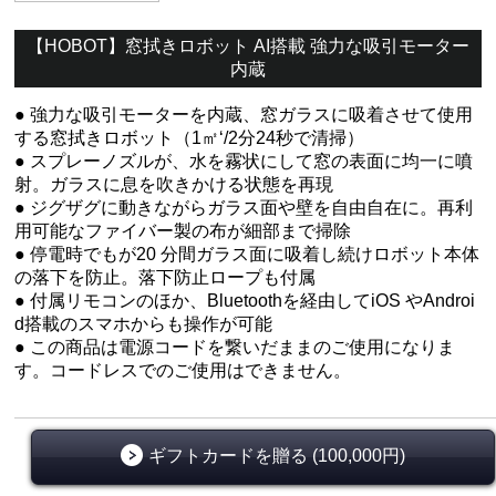
【HOBOT】窓拭きロボット AI搭載 強⼒な吸引モーター
内蔵
● 強⼒な吸引モーターを内蔵、窓ガラスに吸着させて使用
する窓拭きロボット（1㎡‘/2分24秒で清掃）
● スプレーノズルが、⽔を霧状にして窓の表⾯に均⼀に噴
射。ガラスに息を吹きかける状態を再現
● ジグザグに動きながらガラス⾯や壁を⾃由⾃在に。再利
用可能なファイバー製の布が細部まで掃除
● 停電時でもが20 分間ガラス⾯に吸着し続けロボット本体
の落下を防止。落下防⽌ロープも付属
● 付属リモコンのほか、Bluetoothを経由してiOS やAndroi
d搭載のスマホからも操作が可能
● この商品は電源コードを繋いだままのご使用になりま
す。コードレスでのご使用はできません。
ギフトカードを贈る (100,000円)