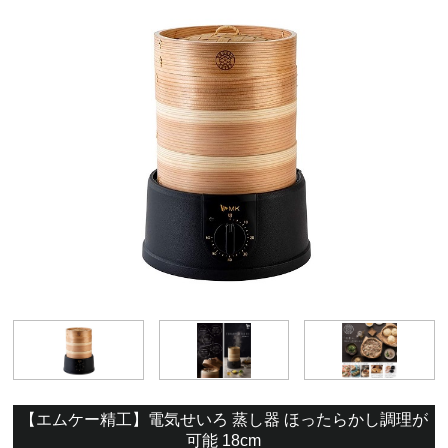
【エムケー精工】電気せいろ 蒸し器 ほったらかし調理が
可能 18cm