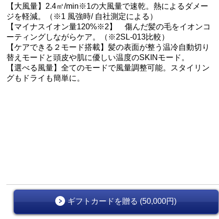
【大風量】2.4㎥/min※1の大風量で速乾。​熱によるダメー
ジを軽減。​（※1 風強時/ 自社測定による）​
【マイナスイオン量120%※2】 傷んだ髪の毛を​イオンコ
ーティング​しながらケア。​（※2SL-013比較）​
【ケアできる２モード搭載​】髪の表面が整う​温冷自動切り
替えモードと​頭皮や肌に優しい温度のSKINモード。​
【選べる風量​】全てのモードで風量調整可能。​スタイリン
グも​ドライも簡単に。​
ギフトカードを贈る (50,000円)