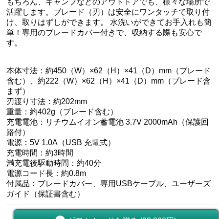
もちろん、キャンプなどのアウトドアでも、様々な場所で
活躍します。ブレード（刃）は安全にワンタッチで取り付
け、取りはずしができます。 水洗いができてお手入れも簡
単！専用のブレードカバー付きで、収納する際も安心で
す。
本体寸法：約450（W）×62（H）×41（D）mm（ブレード
含む）、約222（W）×62（H）×41（D）mm（ブレード含
まず）
刃渡り寸法：約202mm
重量：約402g（ブレード含む）
充電電池：リチウムイオン蓄電池 3.7V 2000mAh（保護回
路付）
電源：5V 1.0A（USB 充電式）
充電時間：約3時間
満充電後駆動時間：約40分
電源コード長：約0.8m
付属品：ブレードカバー、専用USBケーブル、ユーザーズ
ガイド（保証書含む）