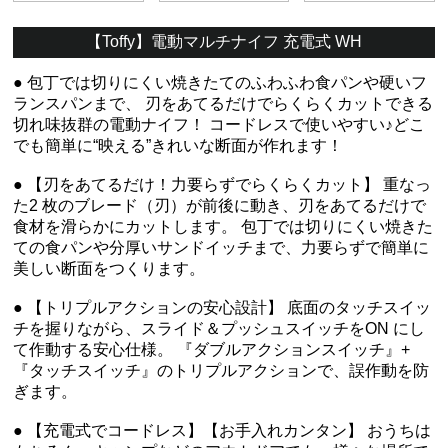
【Toffy】電動マルチナイフ 充電式 WH
● 包丁では切りにくい焼きたてのふわふわ食パンや硬いフ
ランスパンまで、 刃をあてるだけでらくらくカットできる
切れ味抜群の電動ナイフ！ コードレスで使いやすい♪どこ
でも簡単に“映える”きれいな断面が作れます！
● 【刃をあてるだけ！力要らずでらくらくカット】 重なっ
た2 枚のブレード（刃）が前後に動き、刃をあてるだけで
食材を滑らかにカットします。 包丁では切りにくい焼きた
ての食パンや分厚いサンドイッチまで、力要らずで簡単に
美しい断面をつくります。
● 【トリプルアクションの安心設計】 底面のタッチスイッ
チを握りながら、スライド＆プッシュスイッチをON にし
て作動する安心仕様。 『ダブルアクションスイッチ』+
『タッチスイッチ』のトリプルアクションで、誤作動を防
ぎます。
● 【充電式でコードレス】【お手入れカンタン】 おうちは