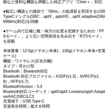
能など便利な機能も満載した純正アプリ「Cleer＋」対応
●幅広い機器との接続で「59ms」の低遅延を実現するUSB
TypeCドングル(SBC，aptX，aptxHD，aptX adaptive(24bi
t/96kHz)対応)を同梱
●ゲーム内で正確に敵・味方の位置を把握するための「FP
Sモード」、より広い空間表現を生み出す「RTSモード」
を搭載
本体重量：12.5g(イヤホン本体)，130g(イヤホン本体+充電
ケース)
機能：ワイヤレス(左右分離)
タイプ：耳かけ型
Bluetooth：Bluetooth対応
Bluetooth 対応プロファイル：A2DP(v1.3)，AVRCP(v1.
6)，HFP(v1.7)
BluetoothVersion：5.3
Bluetooth対応コーデック：aptX/aptX Lossless/aptX Adapti
ve/AAC/SBC/LC3
充電端子：USB Type-C
音楽再生時間：最大８時間