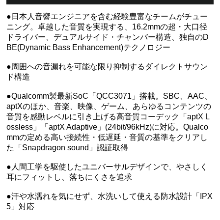
●日本人音響エンジニアを含む経験豊富なチームがチュー
ニング。卓越した音質を実現する、16.2mmの超・大口径
ドライバー、デュアルサイド・チャンバー構造、独自のD
BE(Dynamic Bass Enhancement)テクノロジー
●周囲への音漏れを可能な限り抑制するダイレクトサウン
ド構造
●Qualcomm製最新SoC「QCC3071」搭載。SBC、AAC、
aptXのほか、音楽、映像、ゲーム、あらゆるコンテンツの
音質を感動レベルに引き上げる高音質コーデック「aptX L
ossless」「aptX Adaptive」(24bit/96kHz)に対応。Qualco
mmの定める高い接続性・低遅延・音質の基準をクリアし
た「Snapdragon sound」認証取得
●人間工学を駆使したユニバーサルデザインで、やさしく
耳にフィットし、落ちにくさを追求
●汗や水濡れを気にせず、水洗いして使える防水設計「IPX
5」対応