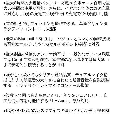
●最大8時間の大容量バッテリー搭載＆充電ケース併用で最
大35時間の使用が可能。さらに、イヤホン本体の急速充電
に対応し、5分の充電で60分/10分の充電で120分使用可能
●首の動きだけでイヤホンを操作できる、革新的なインタ
ラクティブコントロール機能
●最新のBluetooth5.3に対応。パソコンとスマホの同時接続
も可能なマルチデバイス(マルチポイント接続)に対応
●従来製品の4倍のアンテナ効率で、一般的なオフィス環境
では15mまで接続を維持。障害物のない環境では最大50m
まで安定的に接続することが可能
●騒がしい屋外でもクリアな通話品質。デュアルマイク構
成に加えて環境音の大きさに合わせて通話音量を自動調整
する、インテリジェントマイクコントール機能
●複数人で同じ音楽を聴いたり、音楽をシェアしたり。自
由な使い方を可能にする「LE Audio」規格対応
●EQや各種設定のカスタマイズのほかイヤホン落下検知機