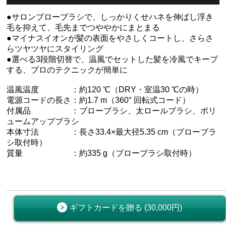
●サロンブローブラシで、しっかりくせハネを伸ばし浮き
毛を抑えて、毛先までつややかにまとまる
●マイナスイオンが髪の表面をやさしくコートし、さらさ
らツヤツヤにスタイリング
●選べる3段階切替で、温風でセットした髪を冷風でキープ
する、プロのテクニックが簡単に
温風温度 ：約120 ℃（DRY・室温30 ℃の時）
電源コードの長さ：約1.7 m（360° 回転式コード）
付属品 ：ブローブラシ、太ロールブラシ、ボリ
ュームアップブラシ
本体寸法 ：長さ33.4×最大径5.35 cm（ブローブラ
シ取付時）
質量 ：約335 g（ブローブラシ取付時）
ギフトカードを贈る (30,000円)