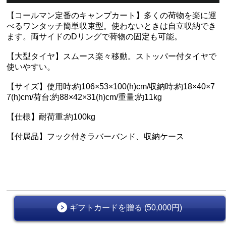
【コールマン定番のキャンプカート】多くの荷物を楽に運
べるワンタッチ簡単収束型。使わないときは自立収納でき
ます。両サイドのDリングで荷物の固定も可能。
【大型タイヤ】スムース楽々移動。ストッパー付タイヤで
使いやすい。
【サイズ】使用時:約106×53×100(h)cm/収納時:約18×40×7
7(h)cm/荷台:約88×42×31(h)cm/重量:約11kg
【仕様】耐荷重:約100kg
【付属品】フック付きラバーバンド、収納ケース
ギフトカードを贈る (50,000円)