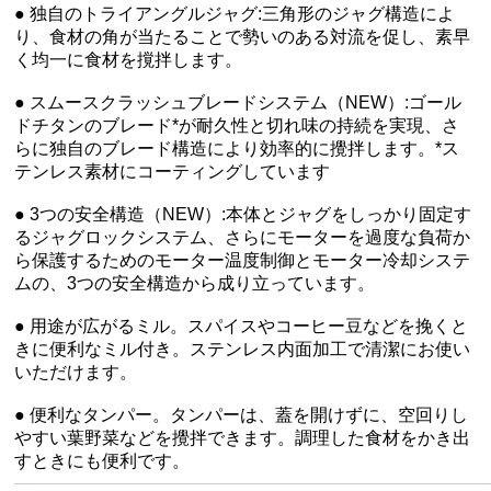
● 独自のトライアングルジャグ:三角形のジャグ構造によ
り、食材の角が当たることで勢いのある対流を促し、素早
く均一に食材を撹拌します。
● スムースクラッシュブレードシステム（NEW）:ゴール
ドチタンのブレード*が耐久性と切れ味の持続を実現、さ
らに独自のブレード構造により効率的に攪拌します。*ス
テンレス素材にコーティングしています
● 3つの安全構造（NEW）:本体とジャグをしっかり固定す
るジャグロックシステム、さらにモーターを過度な負荷か
ら保護するためのモーター温度制御とモーター冷却システ
ムの、3つの安全構造から成り立っています。
● 用途が広がるミル。スパイスやコーヒー豆などを挽くと
きに便利なミル付き。ステンレス内面加工で清潔にお使い
いただけます。
● 便利なタンパー。タンパーは、蓋を開けずに、空回りし
やすい葉野菜などを攪拌できます。調理した食材をかき出
すときにも便利です。