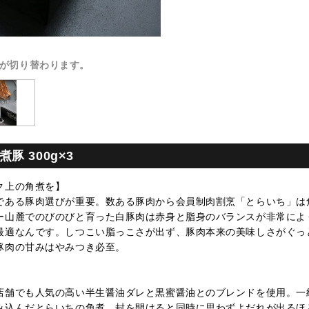
が切り替わります。
 300g×3
ク上の角煮を】
である豚肉選びが重要。数ある豚肉から会員制肉割烹「とらいち」は
ー山麓でのびのびと育った白豚肉は赤身と脂身のバランスが非常によ
最適なんです。しつこい脂っこさが出ず、豚肉本来の美味しさがぐっ
豚肉の甘みはやみつき必至。
店舗でも人気の高い半生醤油ダレと黒蜜醤油とのブレンドを使用。一
み込んだとらいちの角煮。封を開けると同時に思わずよだれが出るほ