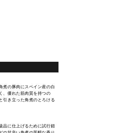
角煮の豚肉にスペイン産の白
く、優れた筋肉質を持つの
と引き立った角煮のとろける
級品に仕上げるために試行錯
どの甘辛い角煮の芳醇な香り