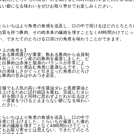
ない癖になる味わいをぜひお取り寄せでお楽しみください。
とらいちはより角煮の食感を追及し、口の中で溶けるほどのとろとろ
肉質を持つ豚肉、その肉本来の繊維を壊すことなく48時間かけてじ
い、できたてのとろける口溶けの角煮を味わうことができます。
ク上の角煮を】
である豚肉選びが重要。数ある豚肉から会員制
豚肉にスペイン産の白豚肉を厳選しました。ピ
た白豚肉は赤身と脂身のバランスが非常によ
、じっくりと煮込む角煮に最適なんです。しつ
来の美味しさがぐっと引き立った角煮のとろけ
る豚肉の甘みはやみつき必至。
店舗でも人気の高い半生醤油ダレと黒蜜醤油と
仕上げるために試行錯誤を重ね、完成したタレ
。封を開けると同時に思わずよだれが出るほど
、一度箸をつけると止まらない癖になる味わい
ください。
とらいちはより角煮の食感を追及し、口の中で
角煮に仕上げました。とらいちが厳選した優れ
本来の繊維を壊すことなく48時間かけてじっく
てもお取り寄せとは思えない、できたてのとろ