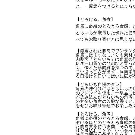
と、一度箸をつけると止まら
【とろける、角煮】
角煮に必須のとろとろ食感。
とらいちが厳選した優れた筋
べてもお取り寄せとは思えな
【厳選された豚肉でワンラン
角煮にはまずなによりも素材
肉割烹「とらいち」は角煮の
レネー山麓でのびのびと育っ
く、優れた筋肉質を持つので
こい脂っこさが出ず、豚肉本
る口溶けと口いっぱいに広が
【とらいち自慢のタレ】
角煮の味付けにはとらいちの
のブレンドを使用。一級品に
が染み込んだとらいちの角煮
の甘辛い角煮の芳醇な香りと
をぜひお取り寄せでお楽しみ
【とろける、角煮】
角煮に必須のとろとろ食感。
溶けるほどのとろとろ食感の
た筋肉質を持つ豚肉、その肉
りと煮込むことで、いつ食べ