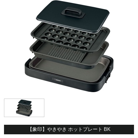
【象印】やきやき ホットプレート BK